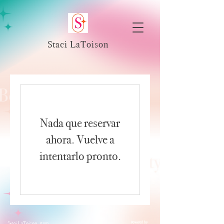
Staci LaToison
Nada que reservar
ahora. Vuelve a
intentarlo pronto.
Powered by
Staci LaToison
© 2023